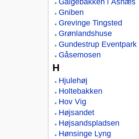
Galgebakken i Asnæs
Gniben
Grevinge Tingsted
Grønlandshuse
Gundestrup Eventpark
Gåsemosen
H
Hjulehøj
Holtebakken
Hov Vig
Højsandet
Højsandspladsen
Hønsinge Lyng