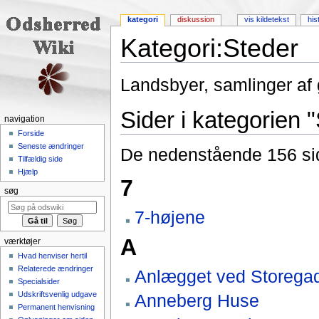
kategori
diskussion
vis kildetekst
his
Kategori:Steder
Skift til:
navigering
,
søgning
Landsbyer, samlinger af 
Sider i kategorien 
navigation
Forside
Seneste ændringer
De nedenstående 156 sider
Tilfældig side
Hjælp
7
søg
7-højene
A
værktøjer
Hvad henviser hertil
Relaterede ændringer
Anlægget ved Storega
Specialsider
Udskriftsvenlig udgave
Anneberg Huse
Permanent henvisning