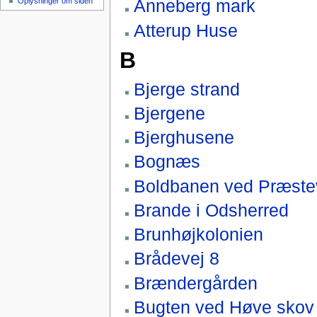
Anneberg mark
Oplysninger om siden
Atterup Huse
B
Bjerge strand
Bjergene
Bjerghusene
Bognæs
Boldbanen ved Præst
Brande i Odsherred
Brunhøjkolonien
Brådevej 8
Brændergården
Bugten ved Høve skov