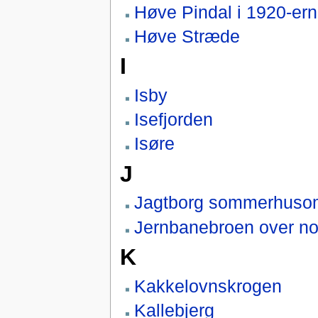
Høve Pindal i 1920-er
Høve Stræde
I
Isby
Isefjorden
Isøre
J
Jagtborg sommerhuso
Jernbanebroen over no
K
Kakkelovnskrogen
Kallebjerg