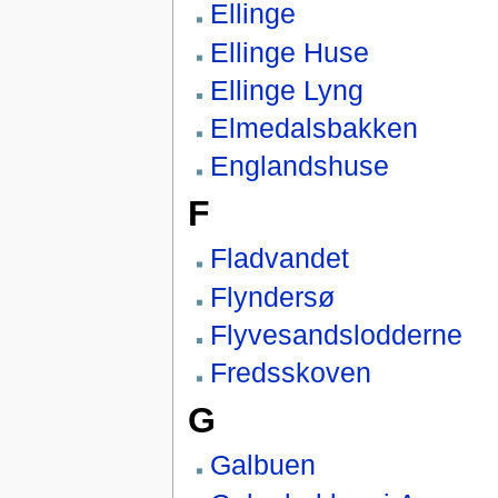
Ellinge
Ellinge Huse
Ellinge Lyng
Elmedalsbakken
Englandshuse
F
Fladvandet
Flyndersø
Flyvesandslodderne
Fredsskoven
G
Galbuen