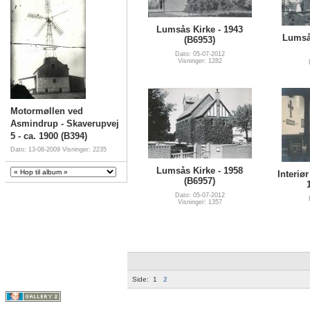
Lumsås Kirke - 1943
Lumsås
(B6953)
Dato: 05-07-2012
Visninger: 1282
Motormøllen ved
Asmindrup - Skaverupvej
5 - ca. 1900 (B394)
Dato: 13-08-2009
Visninger: 2235
Lumsås Kirke - 1958
Interiø
(B6957)
Dato: 05-07-2012
Visninger: 1357
Side:
1
2