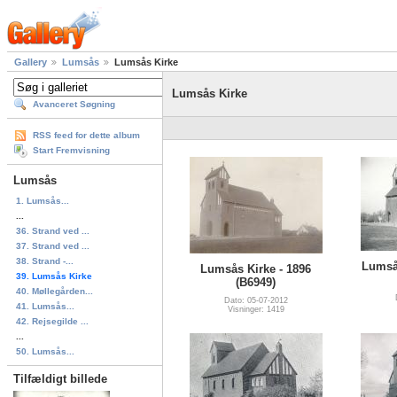
Gallery
Lumsås
Lumsås Kirke
Lumsås Kirke
Avanceret Søgning
RSS feed for dette album
Start Fremvisning
Lumsås
1. Lumsås...
...
36. Strand ved ...
37. Strand ved ...
38. Strand -...
Lumsås
Lumsås Kirke - 1896
39. Lumsås Kirke
(B6949)
40. Møllegården...
Dato: 05-07-2012
41. Lumsås...
Visninger: 1419
42. Rejsegilde ...
...
50. Lumsås...
Tilfældigt billede