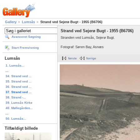
Gallery
Lumsås
Strand ved Sejerø Bugt - 1955 (B6706)
Strand ved Sejerø Bugt - 1955 (B6706)
Avanceret Søgning
Stranden ved Lumsås, Sejerø Bugt.
Fotograf: Søren Bay, Asnæs
Start Fremvisning
Lumsås
første
forrige
1. Lumsås...
...
34. Strand ved ...
35. Strand ved ...
36. Strand ved ...
37. Strand ved ...
38. Strand -...
39. Lumsås Kirke
40. Møllegården...
...
50. Lumsås...
Tilfældigt billede