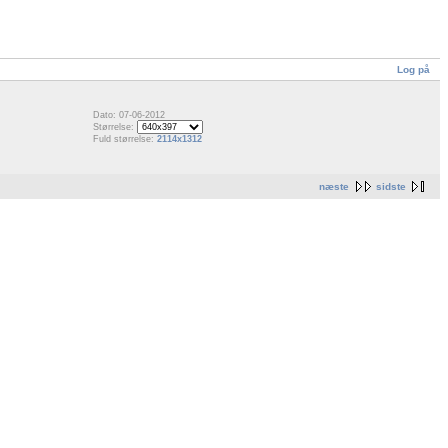
Log på
Dato: 07-06-2012
Størrelse:
Fuld størrelse:
2114x1312
næste
sidste