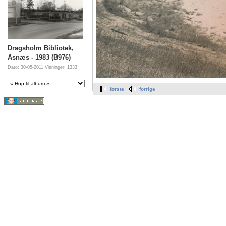
Dragsholm Bibliotek,
Asnæs - 1983 (B976)
Dato: 30-05-2011
Visninger: 1333
første
forrige