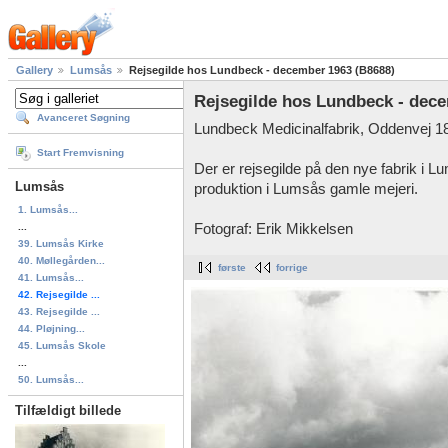
Gallery
Lumsås
Rejsegilde hos Lundbeck - december 1963 (B8688)
Rejsegilde hos Lundbeck - dec
Avanceret Søgning
Lundbeck Medicinalfabrik, Oddenvej 1
Start Fremvisning
Der er rejsegilde på den nye fabrik i 
Lumsås
produktion i Lumsås gamle mejeri.
1. Lumsås...
...
Fotograf: Erik Mikkelsen
39. Lumsås Kirke
40. Møllegården...
første
forrige
41. Lumsås...
42. Rejsegilde ...
43. Rejsegilde ...
44. Pløjning...
45. Lumsås Skole
...
50. Lumsås...
Tilfældigt billede