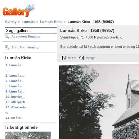
Gallery
Lumsås
Lumsås Kirke
Lumsås Kirke - 1958 (B6957)
Lumsås Kirke - 1958 (B6957)
Avanceret Søgning
Stenstrupvej 71, 4500 Nykøbing Sjælland.
Størstedelen af kirkegårdsmuren er lavet omkring 19
Start Fremvisning
Lumsås Kirke
første
forrige
1. Lumsås...
...
6. Lumsås...
7. Lumsås...
8. Lumsås...
9. Lumsås...
10. Interiør...
11. Alterparti ...
12. Altertavle ...
...
14. 50-års...
Tilfældigt billede