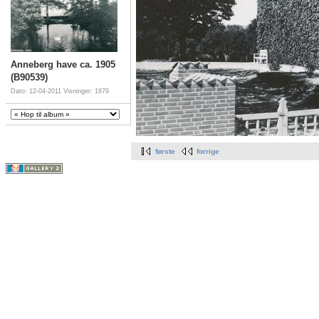
Anneberg have ca. 1905
(B90539)
Dato: 12-04-2011
Visninger: 1879
første
forrige