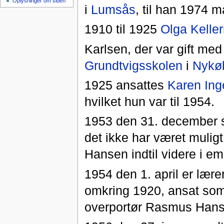
Oplysninger om siden
i
Lumsås
, til han 1974 
1910 til 1925
Olga Kelle
Karlsen, der var gift me
Grundtvigsskolen
i
Nykøb
1925 ansattes
Karen Ing
hvilket hun var til 1954.
1953 den 31. december 
det ikke har været muligt
Hansen indtil videre i e
1954 den 1. april er lære
omkring 1920, ansat som 
overportør Rasmus Han