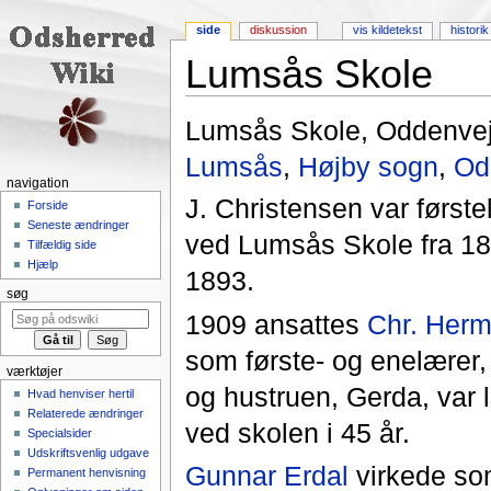
side
diskussion
vis kildetekst
historik
Lumsås Skole
Skift til:
navigering
,
søgning
Lumsås Skole, Oddenvej
Lumsås
,
Højby sogn
,
Od
navigation
J. Christensen var første
Forside
Seneste ændringer
ved Lumsås Skole fra 186
Tilfældig side
Hjælp
1893.
søg
1909 ansattes
Chr. Her
som første- og enelærer,
værktøjer
og hustruen, Gerda, var 
Hvad henviser hertil
Relaterede ændringer
ved skolen i 45 år.
Specialsider
Udskriftsvenlig udgave
Gunnar Erdal
virkede so
Permanent henvisning