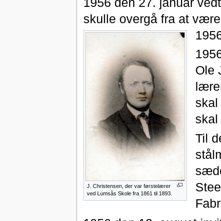
1956 den 27. januar ved
skulle overgå fra at være 
1956
1956
Ole 
lære
skal
skal
Til 
stål
sæde
Stee
J. Christensen, der var førstelærer
ved Lumsås Skole fra 1861 til 1893.
Fabr