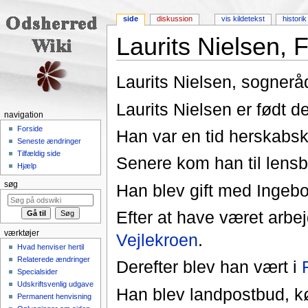
side
diskussion
vis kildetekst
historik
Laurits Nielsen, 
Skift til:
navigering
,
søgning
Laurits Nielsen, sogner
Laurits Nielsen er født d
navigation
Forside
Han var en tid herskabsk
Seneste ændringer
Tilfældig side
Senere kom han til lens
Hjælp
søg
Han blev gift med Ingebor
Efter at have været arb
værktøjer
Vejlekroen
.
Hvad henviser hertil
Relaterede ændringer
Derefter blev han vært i
Specialsider
Udskriftsvenlig udgave
Han blev landpostbud, 
Permanent henvisning