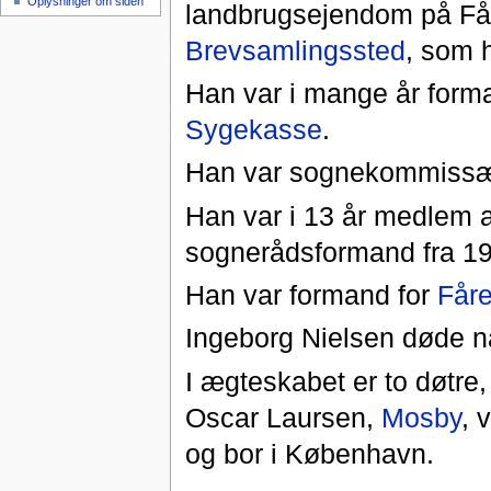
Oplysninger om siden
landbrugsejendom på Får
Brevsamlingssted
, som 
Han var i mange år form
Sygekasse
.
Han var sognekommissæ
Han var i 13 år medlem a
sognerådsformand fra 1
Han var formand for
Får
Ingeborg Nielsen døde na
I ægteskabet er to døtre,
Oscar Laursen,
Mosby
, 
og bor i København.