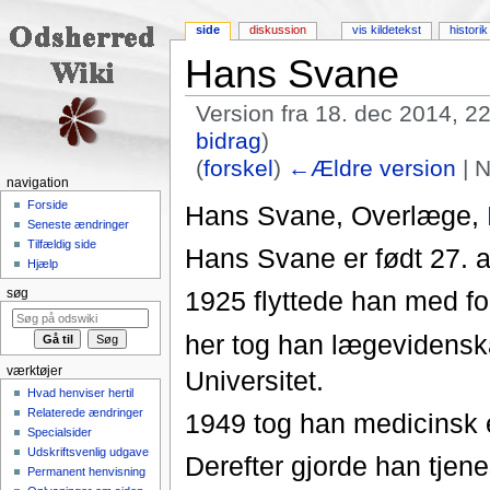
side
diskussion
vis kildetekst
historik
Hans Svane
Version fra 18. dec 2014, 2
bidrag
)
(
forskel
)
←Ældre version
| N
navigation
Skift til:
navigering
,
søgning
Forside
Hans Svane, Overlæge,
Seneste ændringer
Tilfældig side
Hans Svane er født 27. a
Hjælp
1925 flyttede han med for
søg
her tog han lægevidens
værktøjer
Universitet.
Hvad henviser hertil
Relaterede ændringer
1949 tog han medicinsk
Specialsider
Udskriftsvenlig udgave
Derefter gjorde han tjene
Permanent henvisning