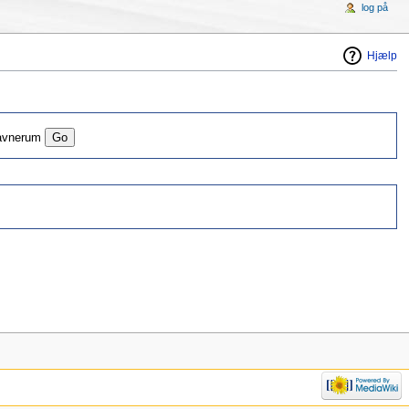
log på
Hjælp
navnerum