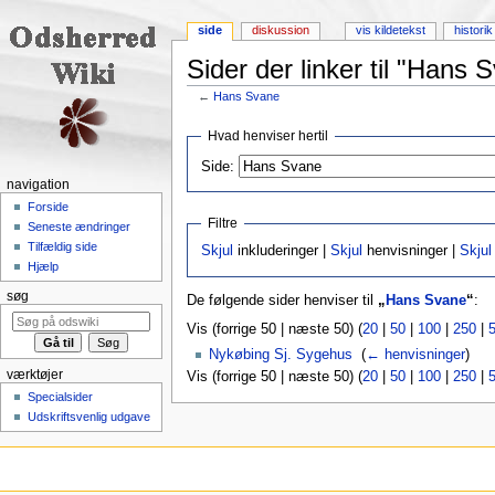
side
diskussion
vis kildetekst
historik
Sider der linker til "Hans 
←
Hans Svane
Skift til:
navigering
,
søgning
Hvad henviser hertil
Side:
navigation
Forside
Filtre
Seneste ændringer
Tilfældig side
Skjul
inkluderinger |
Skjul
henvisninger |
Skjul
Hjælp
søg
De følgende sider henviser til
„
Hans Svane
“
:
Vis (forrige 50 | næste 50) (
20
|
50
|
100
|
250
|
Nykøbing Sj. Sygehus
‎
(
← henvisninger
)
værktøjer
Vis (forrige 50 | næste 50) (
20
|
50
|
100
|
250
|
Specialsider
Udskriftsvenlig udgave