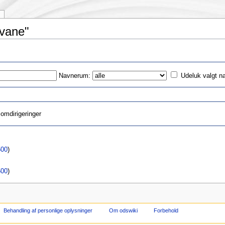
Svane"
Navnerum:
Udeluk valgt 
omdirigeringer
500
)
500
)
Behandling af personlige oplysninger
Om odswiki
Forbehold