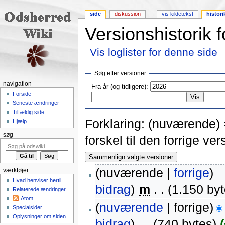
side
diskussion
vis kildetekst
histori
Versionshistorik 
Vis loglister for denne side
Skift til:
navigering
,
søgning
Søg efter versioner
navigation
Fra år (og tidligere):
Forside
Seneste ændringer
Tilfældig side
Forklaring: (nuværende) =
Hjælp
søg
forskel til den forrige v
(nuværende |
forrige
)
værktøjer
Hvad henviser hertil
bidrag
)
‎
m
. .
(1.150 byt
Relaterede ændringer
Atom
(
nuværende
| forrige)
Specialsider
Oplysninger om siden
bidrag
)
‎
. .
(740 bytes)