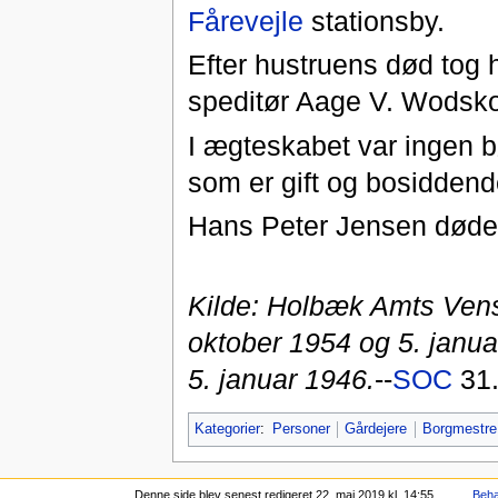
Fårevejle
stationsby.
Efter hustruens død tog h
speditør Aage V. Wodsk
I ægteskabet var ingen b
som er gift og bosidden
Hans Peter Jensen døde
Kilde: Holbæk Amts Venst
oktober 1954 og 5. janu
5. januar 1946.
--
SOC
31.
Kategorier
:
Personer
Gårdejere
Borgmestre
Denne side blev senest redigeret 22. maj 2019 kl. 14:55.
Beha