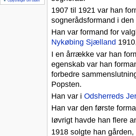
Oplysninger om siden
1907 til 1921 var han for
sognerådsformand i den v
Han var formand for valgb
Nykøbing Sjælland
1910,
I en årrække var han fo
egenskab var han formand
forbedre sammenslutnin
Popsten.
Han var i
Odsherreds Je
Han var den første form
Iøvrigt havde han flere an
1918 solgte han gården, o