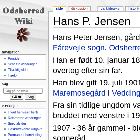
side
diskussion
vis kildetekst
historik
Hans P. Jensen
Skift til:
navigering
,
søgning
Hans Peter Jensen, går
Fårevejle sogn
,
Odsherr
navigation
Han er født 10. januar 1
Forside
Seneste ændringer
overtog efter sin far.
Tilfældig side
Hjælp
Han blev gift 19. juli 19
søg
Maremosegård
i
Veddin
Fra sin tidlige ungdom va
værktøjer
Hvad henviser hertil
bruddet med venstre i 190
Relaterede ændringer
Specialsider
1907 - 36 år gammel - bl
Udskriftsvenlig udgave
Permanent henvisning
sogneråd.