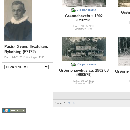
Vis panorama
Grøn
Grønnehavehus 1902
(B90598)
Dato: 10-05-2011
Visninger: 1890
Pastor Svend Ewaldsen,
Nykøbing (B3132)
Dato: 24-01-2014
Visninger: 1193
Vis panorama
Grønnehavehus ca. 1902-03
Grønneh
(B90579)
Dato: 09-05-2011
Visninger: 1780
Side:
1
2
3