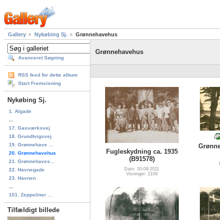
Gallery
Nykøbing Sj.
Grønnehavehus
Grønnehavehus
Avanceret Søgning
RSS feed for dette album
Start Fremvisning
Nykøbing Sj.
1. Algade
...
17. Gasværksvej
18. Grundtvigsvej
19. Grønnehave ...
Grønne
Fugleskydning ca. 1935
20. Grønnehavehus
(B91578)
21. Grønnehaves...
Dato: 20-09-2011
22. Havnegade
Visninger: 2109
23. Havnen
...
101. Zeppeliner ...
Tilfældigt billede