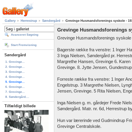
Gallery
Herrestrup
Søndergård
Grevinge Husmandsforenings syskole - 19
Grevinge Husmandsforenings sy
Avanceret Søgning
Grevinge Husmandsforenings syskole h
Start Fremvisning
Bagerste række fra venstre: 1 Inger H
Søndergård
3 Inga Nielsen, Søndergård pr. Herrestr
Margrethe Hansen, Grevinge 6. Karen 
1. Grevinge...
2. Grevinge...
Grevinge. 8. Jytte Jensen, Gundestrup
3. Grevinge...
4. Grevinge...
Forreste række fra venstre: 1 Inger An
5. Grevinge...
Engelstrup. 3 Margrethe Nielsen, Lyng
6. Grevinge...
Jensen, Grevinge. 5 Rita Nielsen, Enge
7. Grevinge...
8. Søndergård....
Inga Nielsen g. m. gårdejer Frede Niels
Tilfældigt billede
Søndergård. Matr. nr. 6d, Herrestrup b
Hun var lærerinde ved Gudmindrup Fri
Grevinge Centralskole.