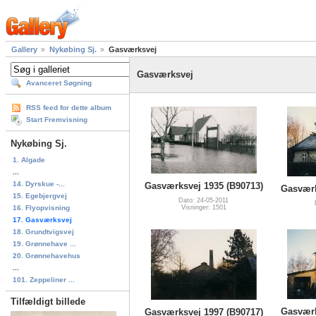
Gallery
Nykøbing Sj.
Gasværksvej
Gasværksvej
Avanceret Søgning
RSS feed for dette album
Start Fremvisning
Nykøbing Sj.
1. Algade
...
14. Dyrskue -...
Gasværksvej 1935 (B90713)
Gasværk
15. Egebjergvej
Dato: 24-05-2011
16. Flyopvisning
Visninger: 1501
17. Gasværksvej
18. Grundtvigsvej
19. Grønnehave ...
20. Grønnehavehus
...
101. Zeppeliner ...
Tilfældigt billede
Gasværk
Gasværksvej 1997 (B90717)