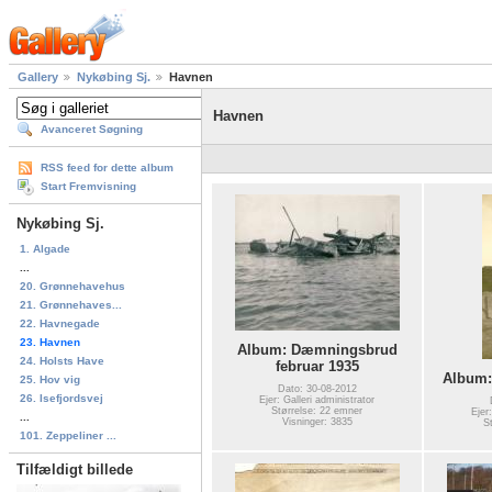
Gallery
Nykøbing Sj.
Havnen
Havnen
Avanceret Søgning
RSS feed for dette album
Start Fremvisning
Nykøbing Sj.
1. Algade
...
20. Grønnehavehus
21. Grønnehaves...
22. Havnegade
23. Havnen
Album: Dæmningsbrud
24. Holsts Have
februar 1935
Album:
25. Hov vig
Dato: 30-08-2012
26. Isefjordsvej
Ejer: Galleri administrator
Størrelse: 22 emner
Ejer
...
Visninger: 3835
S
101. Zeppeliner ...
Tilfældigt billede