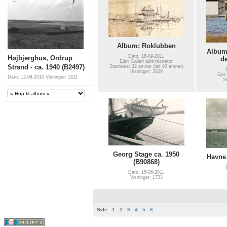
Album: Roklubben
Album
Dato: 16-09-2011
Højbjerghus, Ordrup
d
Ejer: Galleri administrator
Strand - ca. 1940 (B2497)
Størrelse: 32 emner (ialt 93 emner)
Visninger: 3829
Ejer
Dato: 12-04-2010
Visninger: 1811
S
Georg Stage ca. 1950
Havne 
(B90868)
Dato: 15-06-2011
Visninger: 1733
Side:
1
2
3
4
5
6