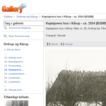
Gallery
Ordrup og Kårup
Kaptajnens hus i Kårup - ca. 1914 (B3288)
Kaptajnens hus i Kårup - ca. 1914 (B3288
Avanceret Søgning
Kaptajnens hus i Kårup. Matr. nr. 26, Ordrup by, Får
Fotograf: Ukendt
Start Fremvisning
Ordrup og Kårup
første
forrige
1. Kårup Skov
...
15. Udsigt over...
16. Brøndgraver...
17. Formentlig ...
18. Kaptajnens ...
19. Landejendom...
20. Landskab...
21. Landskab...
...
36. Udsigt mod ...
Tilfældigt billede