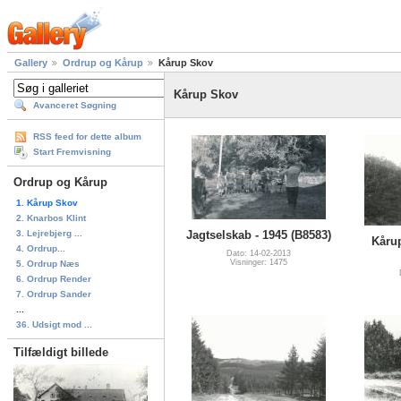
Gallery
Ordrup og Kårup
Kårup Skov
Kårup Skov
Avanceret Søgning
RSS feed for dette album
Start Fremvisning
Ordrup og Kårup
1. Kårup Skov
2. Knarbos Klint
3. Lejrebjerg ...
Jagtselskab - 1945 (B8583)
Kårup
4. Ordrup...
Dato: 14-02-2013
Visninger: 1475
5. Ordrup Næs
6. Ordrup Render
7. Ordrup Sander
...
36. Udsigt mod ...
Tilfældigt billede