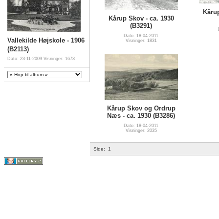
Kårup
Kårup Skov - ca. 1930
(B3291)
Dato: 18-04-2011
Vallekilde Højskole - 1906
Visninger: 1831
(B2113)
Dato: 23-11-2009
Visninger: 1673
Kårup Skov og Ordrup
Næs - ca. 1930 (B3286)
Dato: 18-04-2011
Visninger: 2035
Side:
1