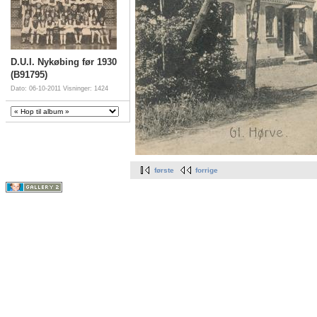
D.U.I. Nykøbing før 1930
(B91795)
Dato: 06-10-2011
Visninger: 1424
første
forrige