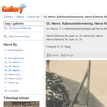
Gallery
Hørve
Hørve By
Gl. Hørve. Købmandsforretning. Hørve Kirkevej 3A 
Gl. Hørve. Købmandsforretning. Hørve Kir
Avanceret Søgning
Gl. Hørve. T. v. Købmandsforretningen på Hørve Kir
Hørve Kirkevej 3A, matr. nr. 7b, Hørve by, Hørve.
Start Fremvisning
Hørve Kirkevej 7A, matr. nr. 7e.
Hørve By
Fotograf: C. O. Vang
1. Anneksgårde...
...
første
forrige
11. Damgårdsvej...
12. Gl. Hørve i...
13. Gl. Hørve. ...
14. Gl. Hørve. ...
15. Hilsen fra ...
16. Hørve anno ...
17. Hørve gl....
...
44. Urmager...
Tilfældigt billede