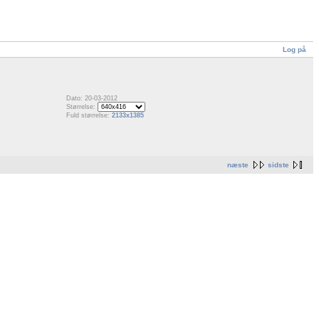
Log på
Dato: 20-03-2012
Størrelse:
Fuld størrelse:
2133x1385
næste
sidste