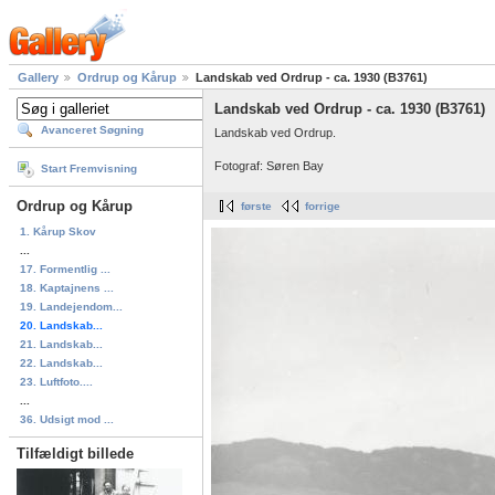
Gallery
Ordrup og Kårup
Landskab ved Ordrup - ca. 1930 (B3761)
Landskab ved Ordrup - ca. 1930 (B3761)
Avanceret Søgning
Landskab ved Ordrup.
Fotograf: Søren Bay
Start Fremvisning
Ordrup og Kårup
første
forrige
1. Kårup Skov
...
17. Formentlig ...
18. Kaptajnens ...
19. Landejendom...
20. Landskab...
21. Landskab...
22. Landskab...
23. Luftfoto....
...
36. Udsigt mod ...
Tilfældigt billede