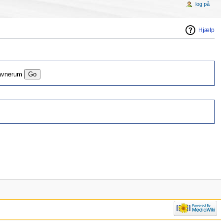
log på
Hjælp
navnerum