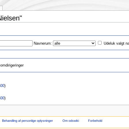
Nielsen"
Navnerum:
Udeluk valgt 
omdirigeringer
500
)
500
)
Behandling af personlige oplysninger
Om odswiki
Forbehold