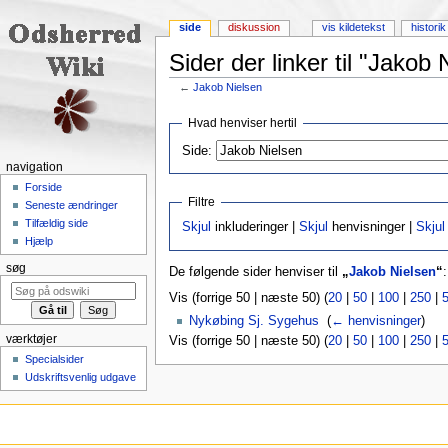
side
diskussion
vis kildetekst
historik
Sider der linker til "Jakob 
←
Jakob Nielsen
Skift til:
navigering
,
søgning
Hvad henviser hertil
Side:
navigation
Forside
Filtre
Seneste ændringer
Tilfældig side
Skjul
inkluderinger |
Skjul
henvisninger |
Skjul
Hjælp
søg
De følgende sider henviser til
„
Jakob Nielsen
“
:
Vis (forrige 50 | næste 50) (
20
|
50
|
100
|
250
|
Nykøbing Sj. Sygehus
‎
(
← henvisninger
)
værktøjer
Vis (forrige 50 | næste 50) (
20
|
50
|
100
|
250
|
Specialsider
Udskriftsvenlig udgave