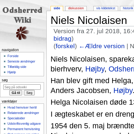
side
diskussion
vis kildetekst
historik
Niels Nicolaisen
Version fra 27. jul 2018, 16
bidrag
)
(
forskel
)
←Ældre version
| N
navigation
Skift til:
navigering
,
søgning
Forside
Niels Nicolaisen, sparek
Seneste ændringer
bierhverv,
Højby
,
Odsher
Tilfældig side
Hjælp
Han blev gift med Helga, 
søg
Anders Jacobsen,
Højby
Helga Nicolaisen døde 
værktøjer
Hvad henviser hertil
I ægteskabet er en dreng 
Relaterede ændringer
Specialsider
1954 den 5. maj brændte 
Udskriftsvenlig udgave
Permanent henvisning