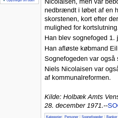
Nicolaisen, men var beb
Oplysninger om siden
nedbrændt i løbet af en 
skorstenen, kort efter de
mulighed for kortslutning
Han blev sognefoged 1. 
Han afløste købmand Eilif
Sognefogeden var også 
Niels Nicolaisen var også
af kommunalreformen.
Kilde: Holbæk Amts Vens
28. december 1971.
--
SO
Kategorier
:
Personer
Sognefogeder
Banker