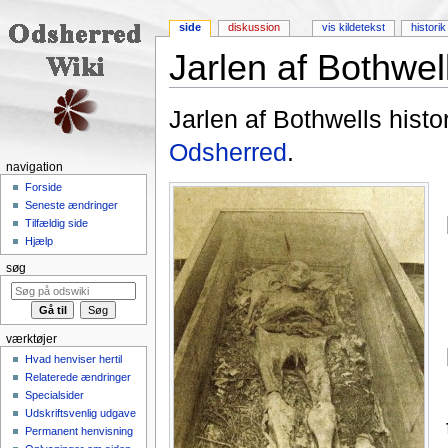
side
diskussion
vis kildetekst
historik
Jarlen af Bothwel
Skift til:
navigering
,
søgning
Jarlen af Bothwells hist
Odsherred
.
navigation
Forside
Seneste ændringer
Tilfældig side
Hjælp
søg
værktøjer
Hvad henviser hertil
Relaterede ændringer
Specialsider
Udskriftsvenlig udgave
Permanent henvisning