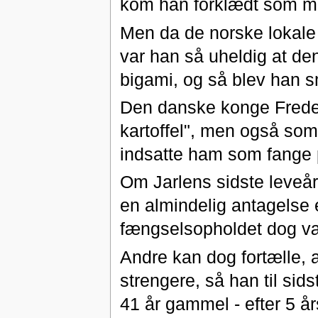
kom han forklædt som mat
Men da de norske lokale 
var han så uheldig at d
bigami, og så blev han s
Den danske konge Frede
kartoffel", men også som e
indsatte ham som fange
Om Jarlens sidste leveår
en almindelig antagelse 
fængselsopholdet dog vær
Andre kan dog fortælle, 
strengere, så han til sid
41 år gammel - efter 5 å