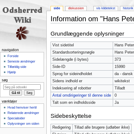
side
diskussion
vis kildetekst
historik
Information om "Hans Pet
Skift til:
navigering
,
søgning
Grundlæggende oplysninger
Vist sidetitel
Hans Peter
navigation
Standardsorteringsnøgle
Hans Peter
Forside
Sidelængde (i bytes)
373
Seneste ændringer
Side-ID
15990
Tilfældig side
Hjælp
Sprog for sideindholdet
da - dansk
søg
Sidens indhold er
wikitekst
Indeksering af robotter
Tilladt
Antal omdirigeringer til denne side
0
værktøjer
Talt som en indholdsside
Ja
Hvad henviser hertil
Relaterede ændringer
Sidebeskyttelse
Specialsider
Oplysninger om siden
Redigering
Tillad alle brugere (udløber ikke)