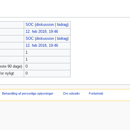
SOC
(
diskussion
|
bidrag
)
12. feb 2018, 19:46
SOC
(
diskussion
|
bidrag
)
12. feb 2018, 19:46
1
1
neste 90 dage)
0
or nyligt
0
Behandling af personlige oplysninger
Om odswiki
Forbehold