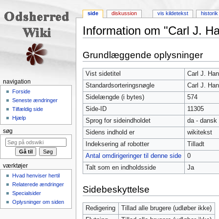
side
diskussion
vis kildetekst
historik
Information om "Carl J. H
Skift til:
navigering
,
søgning
Grundlæggende oplysninger
Vist sidetitel
Carl J. Ha
navigation
Standardsorteringsnøgle
Carl J. Ha
Forside
Sidelængde (i bytes)
574
Seneste ændringer
Side-ID
11305
Tilfældig side
Hjælp
Sprog for sideindholdet
da - dansk
søg
Sidens indhold er
wikitekst
Indeksering af robotter
Tilladt
Antal omdirigeringer til denne side
0
værktøjer
Talt som en indholdsside
Ja
Hvad henviser hertil
Relaterede ændringer
Sidebeskyttelse
Specialsider
Oplysninger om siden
Redigering
Tillad alle brugere (udløber ikke)