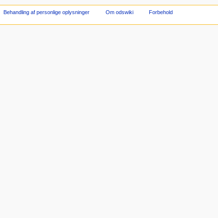
Behandling af personlige oplysninger
Om odswiki
Forbehold