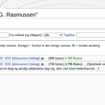
k
t G. Rasmussen"
Fra måned (og tidligere):
Tagfilter
:
de version, (forrige) = forskel til den forrige version, M = mindre ændring
20
‎
SOC
(
diskussion
|
bidrag
)
‎
m
. .
(986 bytes)
(+190 Bytes)
19
‎
SOC
(
diskussion
|
bidrag
)
‎
m
. .
(796 bytes)
(+796 Bytes)
‎
. .
(Oprettede s
har en lang og alsidig uddannelse bag sig, dels ved store københavnsk...')