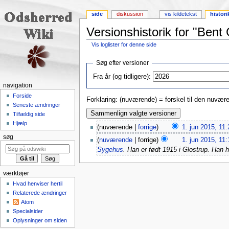
side
diskussion
vis kildetekst
histori
Versionshistorik for "Ben
Vis loglister for denne side
Skift til:
navigering
,
søgning
Søg efter versioner
Fra år (og tidligere):
navigation
Forside
Forklaring: (nuværende) = forskel til den nuværen
Seneste ændringer
Tilfældig side
Hjælp
(nuværende |
forrige
)
1. jun 2015, 11:
søg
(
nuværende
| forrige)
1. jun 2015, 11:
Sygehus
. Han er født 1915 i Glostrup. Han 
værktøjer
Hvad henviser hertil
Relaterede ændringer
Atom
Specialsider
Oplysninger om siden