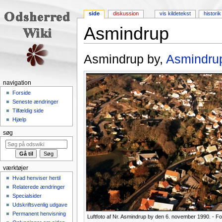
side
diskussion
vis kildetekst
historik
Asmindrup
Skift til:
navigering
,
søgning
Asmindrup by,
Asmindru
navigation
Forside
Seneste ændringer
Tilfældig side
Hjælp
søg
værktøjer
Hvad henviser hertil
Relaterede ændringer
Specialsider
Udskriftsvenlig udgave
Permanent henvisning
Luftfoto af Nr. Asmindrup by den 6. november 1990. - Fo