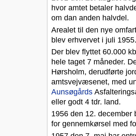
hvor amtet betaler halv
om dan anden halvdel.
Arealet til den nye omfa
blev erhvervet i juli 1955
Der blev flyttet 60.000
hele taget 7 måneder. De
Hørsholm, derudførte jor
amtsvejvæsenet, med undt
Aunsøgårds
Asfalterings
eller godt 4 tdr. land.
1956 den 12. december b
for gennemkørsel med for
1957 den 7. maj har ent