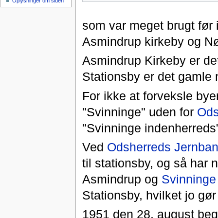
Oplysninger om siden
som var meget brugt før i
Asmindrup kirkeby og Nø
Asmindrup Kirkeby er de
Stationsby er det gamle 
For ikke at forveksle bye
"Svinninge" uden for
Ods
"Svinninge indenherreds
Ved
Odsherreds Jernba
til stationsby, og så ha
Asmindrup og
Svinninge
Stationsby, hvilket jo 
1951 den 28. august beg