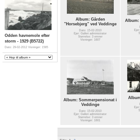
Album: Gården
Album: 
"Horsebjerg" ved Veddinge
Ejer
Dato: 15-02-2010
S
Ejer: Galleri administrator
Odden havnemole efter
Størrelse: 3 emner
Visninger: 1607
storm - 1929 (B5722)
Dato: 29-02-2012
Visninger: 1585
Album
Album: Sommerpensionat i
Veddinge
Ejer
S
Dato: 15-02-2010
Ejer: Galleri administrator
Størrelse: 3 emner
Visninger: 1601