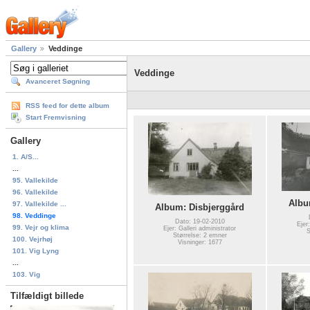
Gallery
Veddinge
Veddinge
Avanceret Søgning
RSS feed for dette album
Start Fremvisning
Gallery
1. A/S...
...
95. Vallekilde
96. Vallekilde
Albu
97. Vallekilde ...
Album: Disbjerggård
98. Veddinge
Dato: 19-02-2010
Ejer
99. Vejr og klima
Ejer: Galleri administrator
S
Størrelse: 2 emner
100. Vejrhøj
Visninger: 1677
101. Vig Lyng
...
103. Vig
Tilfældigt billede