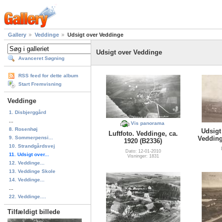
Gallery
Veddinge
Udsigt over Veddinge
Udsigt over Veddinge
Avanceret Søgning
RSS feed for dette album
Start Fremvisning
Veddinge
1. Disbjerggård
...
Vis panorama
8. Rosenhøj
Udsigt
Luftfoto. Veddinge, ca.
9. Sommerpensi...
Vedding
1920 (B2336)
10. Strandgårdsvej
Dato: 12-01-2010
11. Udsigt over...
Visninger: 1831
12. Veddinge...
13. Veddinge Skole
14. Veddinge...
...
22. Veddinge....
Tilfældigt billede