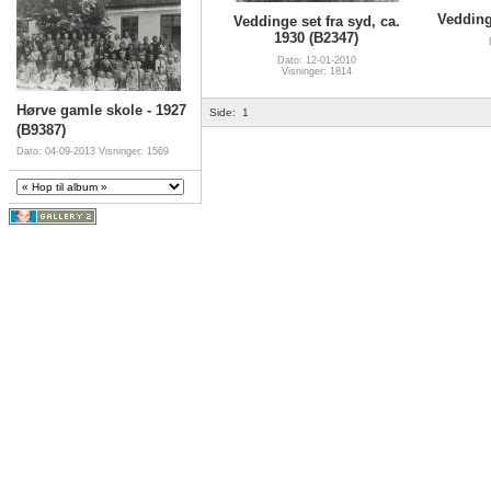
Vedding
Veddinge set fra syd, ca.
1930 (B2347)
Dato: 12-01-2010
Visninger: 1814
Hørve gamle skole - 1927
Side:
1
(B9387)
Dato: 04-09-2013
Visninger: 1569