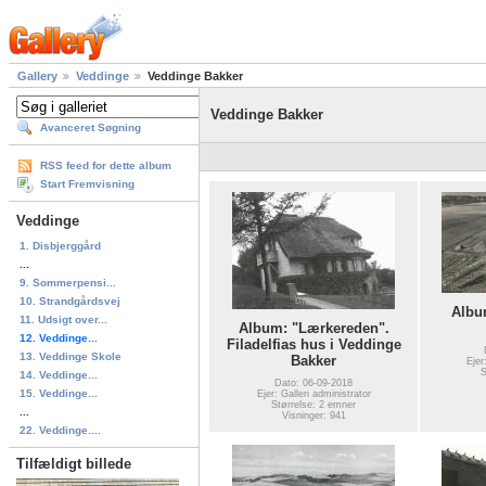
Gallery
Veddinge
Veddinge Bakker
Veddinge Bakker
Avanceret Søgning
RSS feed for dette album
Start Fremvisning
Veddinge
1. Disbjerggård
...
9. Sommerpensi...
10. Strandgårdsvej
Albu
11. Udsigt over...
Album: "Lærkereden".
12. Veddinge...
Filadelfias hus i Veddinge
13. Veddinge Skole
Bakker
Ejer
S
14. Veddinge...
Dato: 06-09-2018
15. Veddinge...
Ejer: Galleri administrator
Størrelse: 2 emner
...
Visninger: 941
22. Veddinge....
Tilfældigt billede