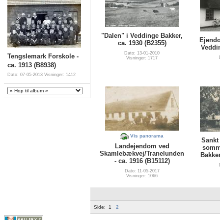
"Dalen" i Veddinge Bakker,
Ejendo
ca. 1930 (B2355)
Veddin
Dato: 13-01-2010
Tengslemark Forskole -
Visninger: 1717
ca. 1913 (B8938)
Dato: 07-05-2013
Visninger: 1412
Vis panorama
Sankt 
Landejendom ved
somm
Skamlebækvej/Tranelunden
Bakker
- ca. 1916 (B15112)
Dato: 11-05-2017
Visninger: 1066
Side:
1
2