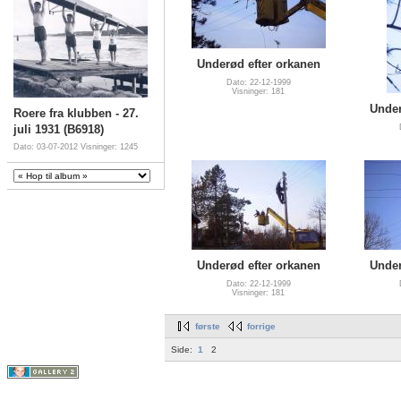
Underød efter orkanen
Dato: 22-12-1999
Visninger: 181
Under
Roere fra klubben - 27.
juli 1931 (B6918)
Dato: 03-07-2012
Visninger: 1245
Underød efter orkanen
Under
Dato: 22-12-1999
Visninger: 181
første
forrige
Side:
1
2