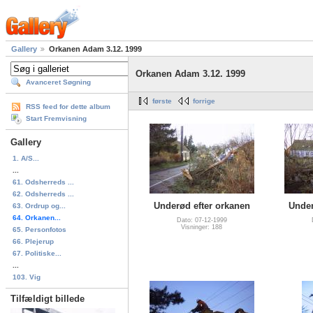
Gallery
Orkanen Adam 3.12. 1999
Orkanen Adam 3.12. 1999
Avanceret Søgning
første
forrige
RSS feed for dette album
Start Fremvisning
Gallery
1. A/S...
...
61. Odsherreds ...
62. Odsherreds ...
Underød efter orkanen
Under
63. Ordrup og...
64. Orkanen...
Dato: 07-12-1999
Visninger: 188
65. Personfotos
66. Plejerup
67. Politiske...
...
103. Vig
Tilfældigt billede