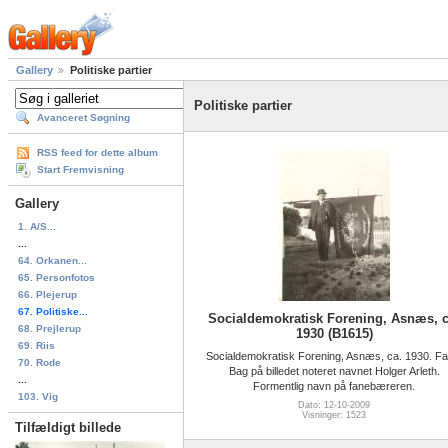
Gallery
Politiske partier
Politiske partier
Avanceret Søgning
RSS feed for dette album
Start Fremvisning
Gallery
1. A/S...
...
64. Orkanen...
65. Personfotos
66. Plejerup
67. Politiske...
Socialdemokratisk Forening, Asnæs, c
68. Prejlerup
1930 (B1615)
69. Riis
Socialdemokratisk Forening, Asnæs, ca. 1930. Fa
70. Rode
Bag på billedet noteret navnet Holger Arleth.
...
Formentlig navn på fanebæreren.
103. Vig
Dato: 12-10-2009
Visninger: 1523
Tilfældigt billede