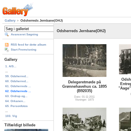
Gallery
Odsherreds Jernbane(OHJ)
Odsherreds Jernbane(OHJ)
Avanceret Søgning
RSS feed for dette album
Start Fremvisning
Gallery
1. A/S...
...
59. Odsherred...
Odshe
60. Odsherred...
Delegeretmøde på
Entre
Grønnehavehus ca. 1895
61. Odsherreds ...
"Aage" 
(B92035)
62. Odsherreds ...
63. Ordrup og...
Dato: 01-11-2011
Visninger: 1875
64. Orkanen...
65. Personfotos
...
103. Vig
Tilfældigt billede