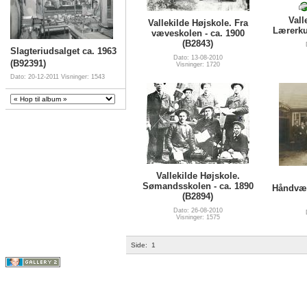
Vall
Vallekilde Højskole. Fra
Lærerku
væveskolen - ca. 1900
(B2843)
Slagteriudsalget ca. 1963
Dato: 13-08-2010
(B92391)
Visninger: 1720
Dato: 20-12-2011
Visninger: 1543
Vallekilde Højskole.
Sømandsskolen - ca. 1890
Håndvær
(B2894)
Dato: 26-08-2010
Visninger: 1575
Side:
1