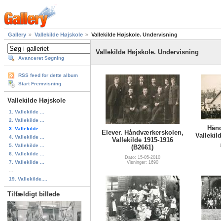
Gallery
Vallekilde Højskole
Vallekilde Højskole. Undervisning
Vallekilde Højskole. Undervisning
Avanceret Søgning
RSS feed for dette album
Start Fremvisning
Vallekilde Højskole
1. Vallekilde ...
2. Vallekilde ...
Hånd
3. Vallekilde ...
Elever. Håndværkerskolen,
Vallekil
4. Vallekilde ...
Vallekilde 1915-1916
5. Vallekilde ...
(B2661)
6. Vallekilde ...
Dato: 15-05-2010
7. Vallekilde ...
Visninger: 1690
...
19. Vallekilde....
Tilfældigt billede