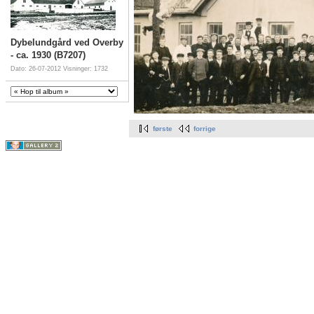
Dybelundgård ved Overby
- ca. 1930 (B7207)
Dato: 26-07-2012
Visninger: 1732
første
forrige