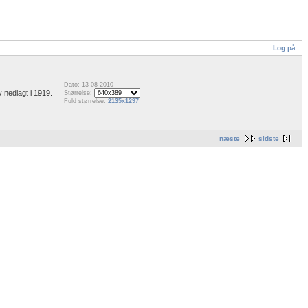
Log på
Dato: 13-08-2010
 nedlagt i 1919.
Størrelse:
Fuld størrelse:
2135x1297
næste
sidste