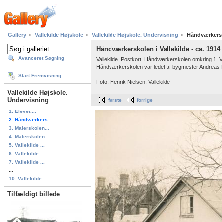
Gallery
Vallekilde Højskole
Vallekilde Højskole. Undervisning
Håndværkersko
Håndværkerskolen i Vallekilde - ca. 1914
Avanceret Søgning
Vallekilde. Postkort. Håndværkerskolen omkring 1. Ve
Håndværkerskolen var ledet af bygmester Andreas Ben
Start Fremvisning
Foto: Henrik Nielsen, Vallekilde
Vallekilde Højskole.
Undervisning
første
forrige
1. Elever....
2. Håndværkers...
3. Malerskolen...
4. Malerskolen...
5. Vallekilde ...
6. Vallekilde ...
7. Vallekilde ...
...
10. Vallekilde....
Tilfældigt billede