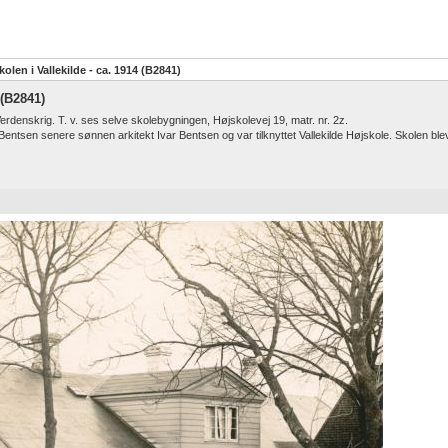
len i Vallekilde - ca. 1914 (B2841)
 (B2841)
rdenskrig. T. v. ses selve skolebygningen, Højskolevej 19, matr. nr. 2z.
tsen senere sønnen arkitekt Ivar Bentsen og var tilknyttet Vallekilde Højskole. Skolen blev