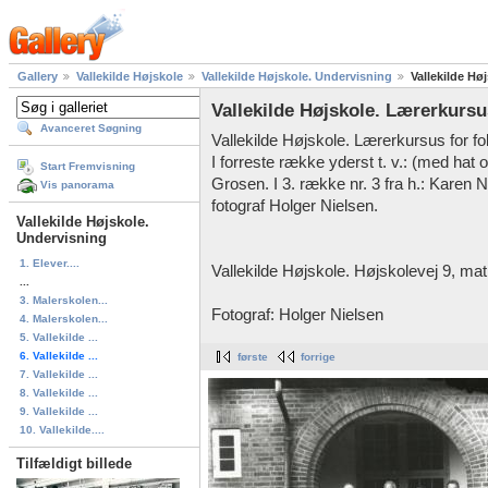
Gallery
Vallekilde Højskole
Vallekilde Højskole. Undervisning
Vallekilde Hø
Vallekilde Højskole. Lærerkursu
Avanceret Søgning
Vallekilde Højskole. Lærerkursus for f
I forreste række yderst t. v.: (med hat
Start Fremvisning
Grosen. I 3. række nr. 3 fra h.: Karen Nie
Vis panorama
fotograf Holger Nielsen.
Vallekilde Højskole.
Undervisning
1. Elever....
Vallekilde Højskole. Højskolevej 9, matr.
...
3. Malerskolen...
Fotograf: Holger Nielsen
4. Malerskolen...
5. Vallekilde ...
6. Vallekilde ...
første
forrige
7. Vallekilde ...
8. Vallekilde ...
9. Vallekilde ...
10. Vallekilde....
Tilfældigt billede