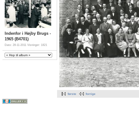
Indenfor i Højby Brugs -
1965 (B4701)
Dato: 28-11-2011
Visninger: 1821
første
forrige