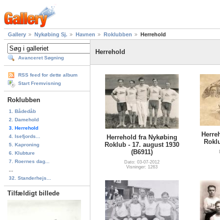
Gallery
Nykøbing Sj.
Havnen
Roklubben
Herrehold
Herrehold
Avanceret Søgning
RSS feed for dette album
Start Fremvisning
Roklubben
1. Bådedåb
2. Damehold
3. Herrehold
Herre
4. Isefjords...
Herrehold fra Nykøbing
Roklu
Roklub - 17. august 1930
5. Kaproning
(B6911)
6. Klubture
7. Roernes dag...
Dato: 03-07-2012
Visninger: 1263
...
32. Standerhejs...
Tilfældigt billede