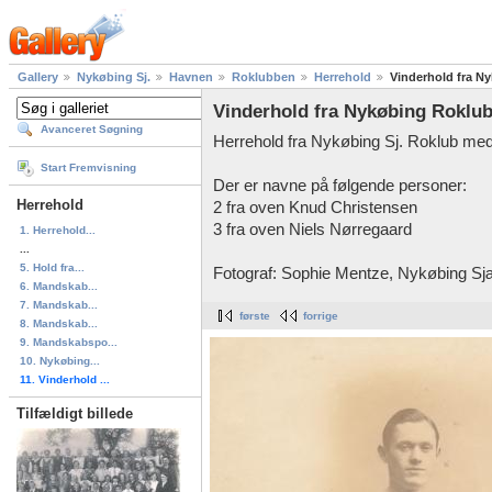
Gallery
Nykøbing Sj.
Havnen
Roklubben
Herrehold
Vinderhold fra Ny
Vinderhold fra Nykøbing Roklub
Avanceret Søgning
Herrehold fra Nykøbing Sj. Roklub med
Start Fremvisning
Der er navne på følgende personer:
Herrehold
2 fra oven Knud Christensen
3 fra oven Niels Nørregaard
1. Herrehold...
...
5. Hold fra...
Fotograf: Sophie Mentze, Nykøbing Sj
6. Mandskab...
7. Mandskab...
første
forrige
8. Mandskab...
9. Mandskabspo...
10. Nykøbing...
11. Vinderhold ...
Tilfældigt billede