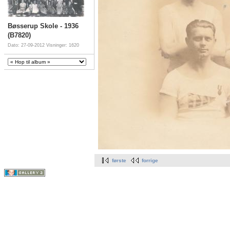
Bøsserup Skole - 1936
(B7820)
Dato: 27-09-2012
Visninger: 1620
første
forrige