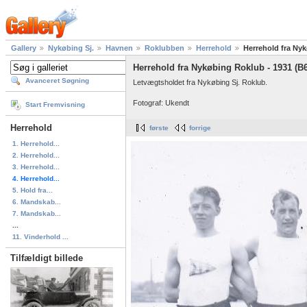
Gallery
Nykøbing Sj.
Havnen
Roklubben
Herrehold
Herrehold fra Ny
Herrehold fra Nykøbing Roklub - 1931 (B
Avanceret Søgning
Letvægtsholdet fra Nykøbing Sj. Roklub.
Fotograf: Ukendt
Start Fremvisning
Herrehold
første
forrige
1. Herrehold...
2. Herrehold...
3. Herrehold...
4. Herrehold...
5. Hold fra...
6. Mandskab...
7. Mandskab...
...
11. Vinderhold ...
Tilfældigt billede