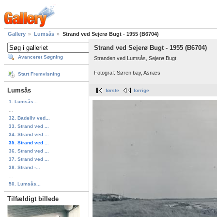
Gallery
Lumsås
Strand ved Sejerø Bugt - 1955 (B6704)
Strand ved Sejerø Bugt - 1955 (B6704)
Avanceret Søgning
Stranden ved Lumsås, Sejerø Bugt.
Fotograf: Søren bay, Asnæs
Start Fremvisning
Lumsås
første
forrige
1. Lumsås...
...
32. Badeliv ved...
33. Strand ved ...
34. Strand ved ...
35. Strand ved ...
36. Strand ved ...
37. Strand ved ...
38. Strand -...
...
50. Lumsås...
Tilfældigt billede