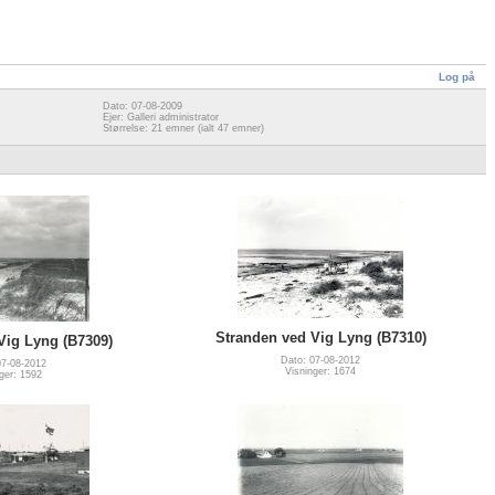
Log på
Dato: 07-08-2009
Ejer: Galleri administrator
Størrelse: 21 emner (ialt 47 emner)
Stranden ved Vig Lyng (B7310)
Vig Lyng (B7309)
Dato: 07-08-2012
07-08-2012
Visninger: 1674
ger: 1592