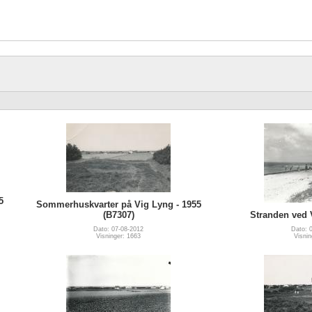
5
Sommerhuskvarter på Vig Lyng - 1955
(B7307)
Stranden ved 
Dato: 07-08-2012
Dato: 
Visninger: 1663
Visnin