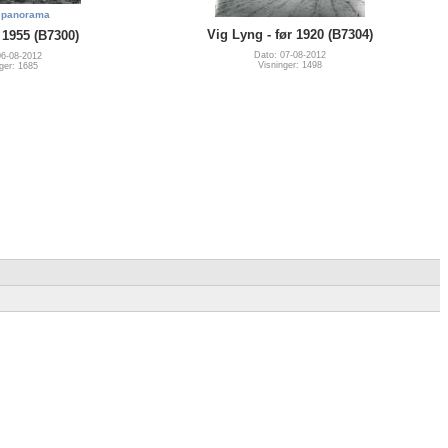
 panorama
Vig Lyng - før 1920 (B7304)
 1955 (B7300)
Dato: 07-08-2012
06-08-2012
Visninger: 1498
ger: 1685