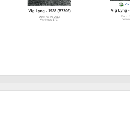
Vis
Vig Lyng -
Vig Lyng - 1928 (B7306)
Dato: 
Dato: 07-08-2012
Visnin
Visninger: 1797