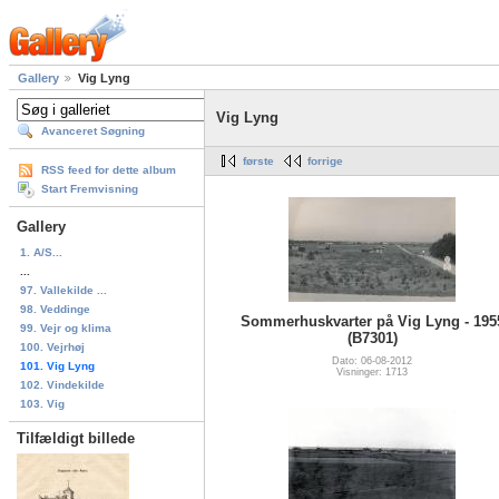
Gallery
Vig Lyng
Vig Lyng
Avanceret Søgning
første
forrige
RSS feed for dette album
Start Fremvisning
Gallery
1. A/S...
...
97. Vallekilde ...
98. Veddinge
Sommerhuskvarter på Vig Lyng - 195
99. Vejr og klima
(B7301)
100. Vejrhøj
Dato: 06-08-2012
101. Vig Lyng
Visninger: 1713
102. Vindekilde
103. Vig
Tilfældigt billede