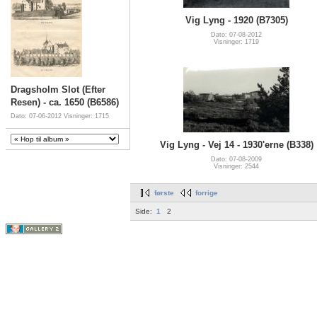
Vig Lyng - 1920 (B7305)
Dato: 07-08-2012
Visninger: 1719
Dragsholm Slot (Efter
Resen) - ca. 1650 (B6586)
Dato: 07-06-2012
Visninger: 1715
Vig Lyng - Vej 14 - 1930'erne (B338)
Dato: 07-08-2009
Visninger: 2544
første
forrige
Side:
1
2