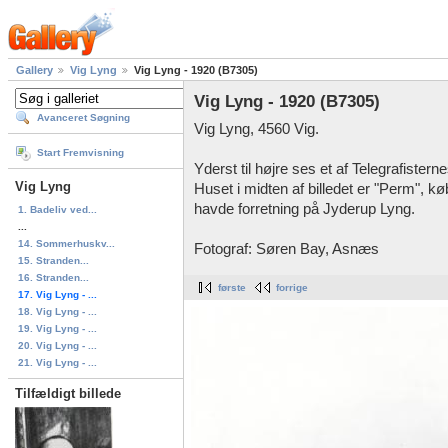
Gallery
Vig Lyng
Vig Lyng - 1920 (B7305)
Vig Lyng - 1920 (B7305)
Avanceret Søgning
Vig Lyng, 4560 Vig.
Start Fremvisning
Yderst til højre ses et af Telegrafistern
Vig Lyng
Huset i midten af billedet er "Perm"
havde forretning på Jyderup Lyng.
1. Badeliv ved...
...
14. Sommerhuskv...
Fotograf: Søren Bay, Asnæs
15. Stranden...
16. Stranden...
første
forrige
17. Vig Lyng - ...
18. Vig Lyng - ...
19. Vig Lyng - ...
20. Vig Lyng - ...
21. Vig Lyng - ...
Tilfældigt billede