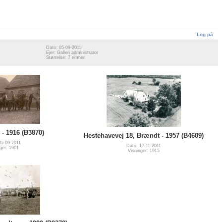
Log på
Dato: 05-09-2011
Ejer: Galleri administrator
Størrelse: 7 emner
- 1916 (B3870)
Hestehavevej 18, Brændt - 1957 (B4609)
05-09-2011
Dato: 17-11-2011
ger: 1901
Visninger: 1915