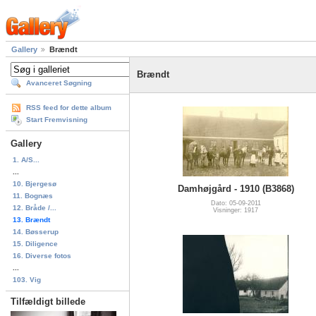
Gallery
Brændt
Brændt
Avanceret Søgning
RSS feed for dette album
Start Fremvisning
Gallery
1. A/S...
...
10. Bjergesø
Damhøjgård - 1910 (B3868)
11. Bognæs
Dato: 05-09-2011
12. Bråde /...
Visninger: 1917
13. Brændt
14. Bøsserup
15. Diligence
16. Diverse fotos
...
103. Vig
Tilfældigt billede