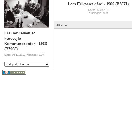
Lars Eriksens gård - 1900 (B3871)
Dato: 06-09-2011
Visninger: 1926
Side:
1
Fra indvielsen af
Fårevejle
Kommunekontor - 1963
(B7908)
Dato: 08-11-2012
Visninger: 1145