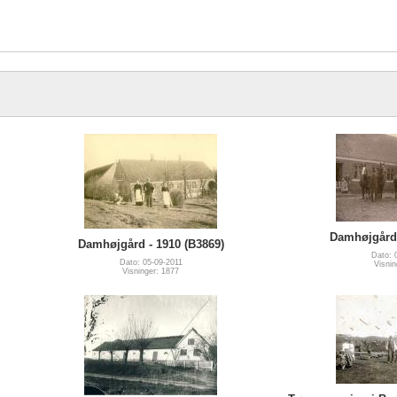
Damhøjgård 
Damhøjgård - 1910 (B3869)
Dato: 
Dato: 05-09-2011
Visnin
Visninger: 1877