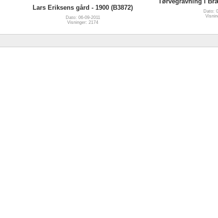
Tørvegravning i Bræ
Lars Eriksens gård - 1900 (B3872)
Dato: 
Visnin
Dato: 06-09-2011
Visninger: 2174