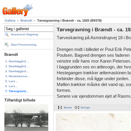
Gallery
Brændt
Tørvegravning i Brændt - ca. 1920 (B9378)
Tørvegravning i Brændt - ca. 19
Avanceret Søgning
Tørveskæring på Asmindrupvej 18 i Br
Start Fremvisning
Drengen midt i billedet er Poul Erik P
Brændt
Poulsen. Bagved drengen ses faderen J
venstre står hans mor Karen Petersen.
1. Damhøjgård ...
2. Damhøjgård ...
I baggrunden ses en æltevogn, der hvo
3. Damhøjgård ...
Hestegangen trækker æltemaskinen bag
4. Hestehaveve...
forbinder disse, må ligge under jorden.
5. Lars...
Møllen trækker måske det vand op, so
6. Lars...
formes.
7. Tørvegravni...
Senere var ejendommen ejet af Rasm
Tilfældigt billede
første
forrige