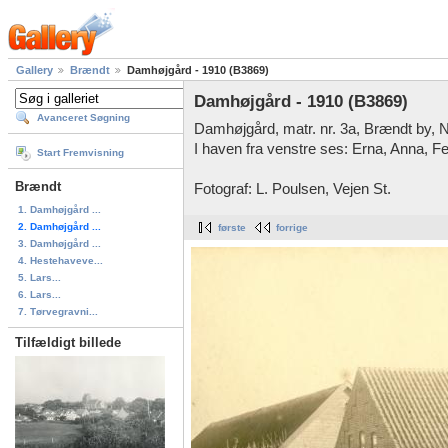
Gallery
Brændt
Damhøjgård - 1910 (B3869)
Damhøjgård - 1910 (B3869)
Avanceret Søgning
Damhøjgård, matr. nr. 3a, Brændt by, 
I haven fra venstre ses: Erna, Anna, F
Start Fremvisning
Brændt
Fotograf: L. Poulsen, Vejen St.
1. Damhøjgård ...
2. Damhøjgård ...
første
forrige
3. Damhøjgård ...
4. Hestehaveve...
5. Lars...
6. Lars...
7. Tørvegravni...
Tilfældigt billede