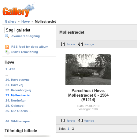
Gallery
Høve
Møllestrædet
Møllestrædet
Avanceret Søgning
første
forrige
RSS feed for dette album
Start Fremvisning
Høve
1. ASF...
...
20. Høvestævne
21. Høvevej
22. Kroenborgvej
Parcelhus i Høve.
Møllestrædet 8 - 1984
23. Møllestrædet
(B1214)
24. Nordtoften
25. Odinsvej
Dato: 25-01-2010
Visninger: 1597
26. Ole Olsens ...
...
første
forrige
46. Vildtbanepæ...
Side:
1
2
Tilfældigt billede