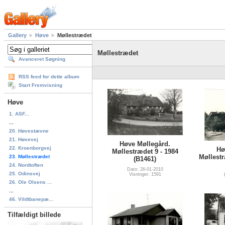
Gallery
Høve
Møllestrædet
Møllestrædet
Avanceret Søgning
RSS feed for dette album
Start Fremvisning
Høve
1. ASF...
...
20. Høvestævne
21. Høvevej
Høve Møllegård.
22. Kroenborgvej
Hø
Møllestrædet 9 - 1984
Møllestr
23. Møllestrædet
(B1461)
24. Nordtoften
Dato: 26-01-2010
25. Odinsvej
Visninger: 1591
26. Ole Olsens ...
...
46. Vildtbanepæ...
Tilfældigt billede