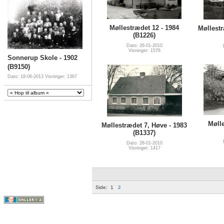
Møllestrædet 12 - 1984
Møllestr
(B1226)
Dato: 26-01-2010
Visninger: 1576
Sonnerup Skole - 1902
(B9150)
Dato: 18-06-2013
Visninger: 1367
Mølle
Møllestrædet 7, Høve - 1983
(B1337)
Dato: 28-01-2010
Visninger: 1417
Side:
1
2