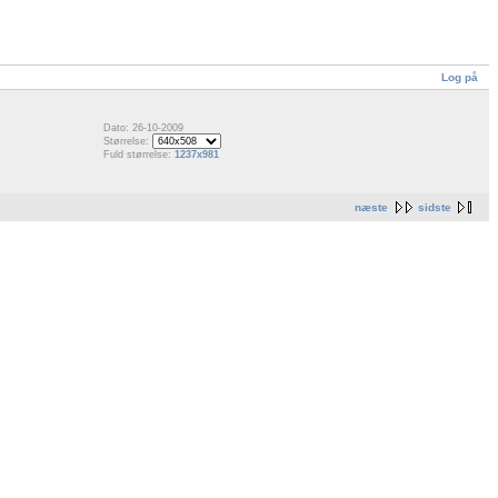
Log på
Dato: 26-10-2009
Størrelse:
Fuld størrelse:
1237x981
næste
sidste