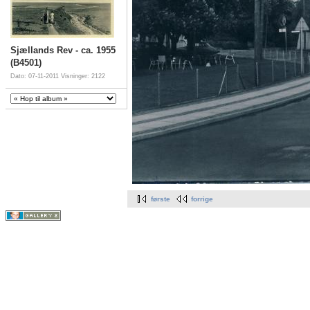
Sjællands Rev - ca. 1955
(B4501)
Dato: 07-11-2011
Visninger: 2122
første
forrige