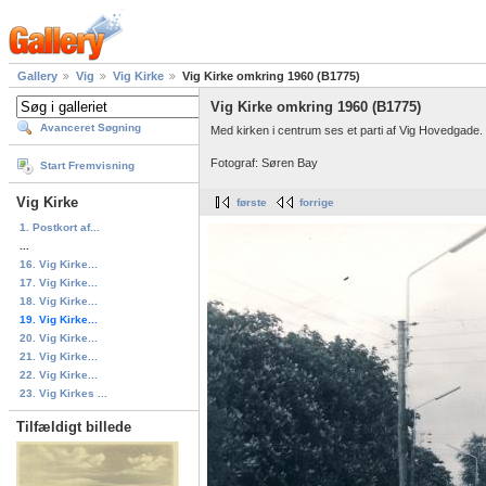
Gallery
Vig
Vig Kirke
Vig Kirke omkring 1960 (B1775)
Vig Kirke omkring 1960 (B1775)
Avanceret Søgning
Med kirken i centrum ses et parti af Vig Hovedgade
Fotograf: Søren Bay
Start Fremvisning
Vig Kirke
første
forrige
1. Postkort af...
...
16. Vig Kirke...
17. Vig Kirke...
18. Vig Kirke...
19. Vig Kirke...
20. Vig Kirke...
21. Vig Kirke...
22. Vig Kirke...
23. Vig Kirkes ...
Tilfældigt billede