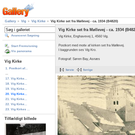
Gallery
Vig
Vig Kirke
Vig Kirke set fra Møllevej - ca. 1934 (B4820)
Vig Kirke set fra Møllevej - ca. 1934 (B48
Avanceret Søgning
Vig Kirke, Enghavevej 1, 4560 Vig.
Postkort med motiv af kirken set fra Møllevej.
Start Fremvisning
I baggrunden ses Vig Kro.
Vis panorama
Fotograf: Søren Bay, Asnæs
Vig Kirke
1. Postkort af...
første
forrige
...
17. Vig Kirke...
18. Vig Kirke...
19. Vig Kirke...
20. Vig Kirke...
21. Vig Kirke...
22. Vig Kirke...
23. Vig Kirkes ...
Tilfældigt billede