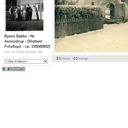
Byens Bakke - Nr.
Asmindrup - Dilettant -
Friluftspil - ca. 1950(B802)
Dato: 05-11-2009
Visninger: 880
første
forrige