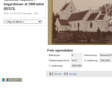
begyndelsen af 1900-tallet
(B2113)
Dato: 14-10-2010
Visninger: 1401
Foto egenskaber
Billedtype
0
Orientering
Normal (O
Opløsningsenhed
Inch
X opløsning
299,999
Y opløsning
299,999
første
forrige