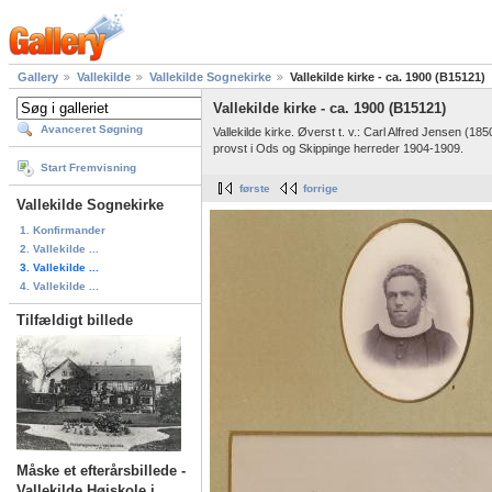
Gallery
Vallekilde
Vallekilde Sognekirke
Vallekilde kirke - ca. 1900 (B15121)
Vallekilde kirke - ca. 1900 (B15121)
Avanceret Søgning
Vallekilde kirke. Øverst t. v.: Carl Alfred Jensen (
provst i Ods og Skippinge herreder 1904-1909.
Start Fremvisning
første
forrige
Vallekilde Sognekirke
1. Konfirmander
2. Vallekilde ...
3. Vallekilde ...
4. Vallekilde ...
Tilfældigt billede
Måske et efterårsbillede -
Vallekilde Højskole i