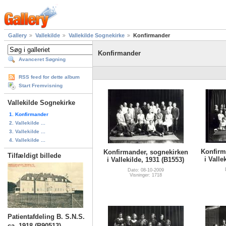
Gallery
Vallekilde
Vallekilde Sognekirke
Konfirmander
Konfirmander
Avanceret Søgning
RSS feed for dette album
Start Fremvisning
Vallekilde Sognekirke
1. Konfirmander
2. Vallekilde ...
3. Vallekilde ...
4. Vallekilde ...
Konfirm
Konfirmander, sognekirken
Tilfældigt billede
i Valle
i Vallekilde, 1931 (B1553)
Dato: 08-10-2009
Visninger: 1718
Patientafdeling B. S.N.S.
ca. 1918 (B90513)