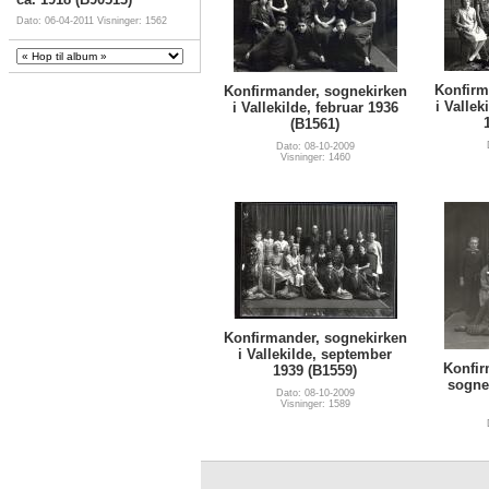
Dato: 06-04-2011
Visninger: 1562
Konfirm
Konfirmander, sognekirken
i Vallek
i Vallekilde, februar 1936
(B1561)
Dato: 08-10-2009
Visninger: 1460
Konfirmander, sognekirken
i Vallekilde, september
Konfir
1939 (B1559)
sogne
Dato: 08-10-2009
Visninger: 1589